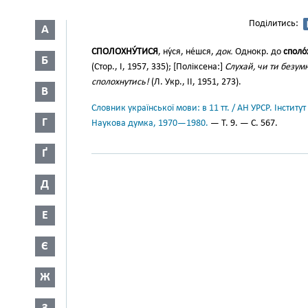
Поділитись:
А
СПОЛОХНУ́ТИСЯ
, ну́ся, не́шся,
док.
Однокр. до
споло
Б
(Стор., І, 1957, 335); [Поліксена:]
Слухай, чи ти безум
сполохнутись!
(Л. Укр., II, 1951, 273).
В
Словник української мови: в 11 тт. / АН УРСР. Інститут
Г
Наукова думка, 1970—1980.
— Т. 9. — С. 567.
Ґ
Д
Е
Є
Ж