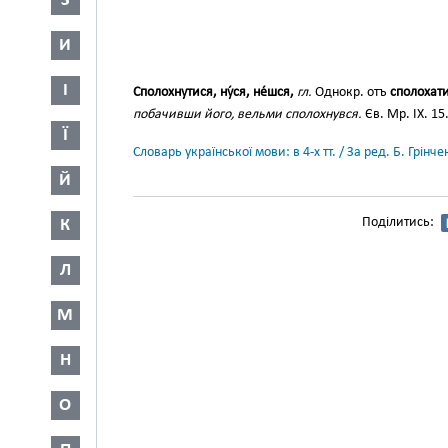
З
И
І
Сполохнутися, ну́ся, не́шся,
гл.
Однокр. отъ
сполохат
побачивши його, вельми сполохнувся.
Єв. Мр. IX. 15
Ї
Словарь української мови: в 4-х тт. / За ред. Б. Грін
Й
Поділитись:
К
Л
М
Н
О