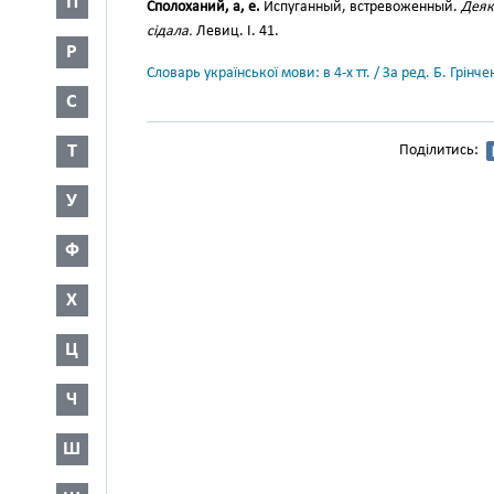
П
Сполоханий, а, е.
Испуганный, встревоженный.
Деякі
сідала.
Левиц. І. 41.
Р
Словарь української мови: в 4-х тт. / За ред. Б. Грін
С
Т
Поділитись:
У
Ф
Х
Ц
Ч
Ш