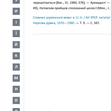
З
перешіптується
(Вас., III, 1960, 376); —
Крокодил! — 
49);
Натовпом пройшов сполоханий шелест
(Мик., І, 
И
Словник української мови: в 11 тт. / АН УРСР. Інститут
І
Наукова думка, 1970—1980.
— Т. 9. — С. 567.
Ї
Й
К
Л
М
Н
О