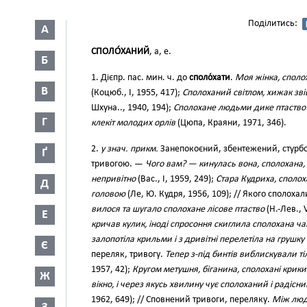
Поділитись:
А
СПОЛО́ХАНИЙ
, а, е.
Б
1. Дієпр. пас. мин. ч. до
споло́хати
.
Моя жінка, сполох
В
(Коцюб., І, 1955, 417);
Сполоханий світлом, хижак зві
Шхуна.., 1940, 194);
Сполохане людьми дике птаство ш
Г
клекіт молодих орлів
(Цюпа, Краяни, 1971, 346).
2.
у знач. прикм.
Занепокоєний, збентежений, стурбо
Ґ
тривогою. —
Чого вам? — кинулась вона, сполохана, н
непривітно
(Вас., І, 1959, 249);
Стара Кудриха, сполох
Д
головою
(Ле, Ю. Кудря, 1956, 109); // Якого сполохал
вилося та шугало сполохане лісове птаство
(Н.-Лев., V
Е
кричав кулик, іноді спросоння скиглила сполохана ч
залопотіла крильми і з дривітні перелетіла на грушку
Є
переляк, тривогу.
Тепер з-під бинтів виблискували ті
1957, 42);
Кругом метушня, біганина, сполохані крики
Ж
вікно, і через якусь хвилину чує сполоханий і радісн
1962, 649); // Сповнений тривоги, переляку.
Між люд