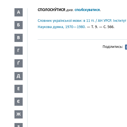
СПОЛОСНУ́ТИСЯ
див.
сполі́скуватися
.
А
Словник української мови: в 11 тт. / АН УРСР. Інститут
Б
Наукова думка, 1970—1980.
— Т. 9. — С. 566.
В
Поділитись:
Г
Ґ
Д
Е
Є
Ж