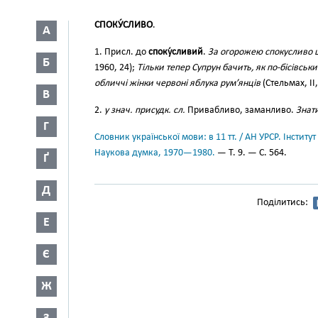
СПОКУ́СЛИВО
.
А
1. Присл. до
споку́сливий
.
За огорожею спокусливо ше
Б
1960, 24);
Тільки тепер Супрун бачить, як по-бісівс
обличчі жінки червоні яблука рум’янців
(Стельмах, II,
В
2.
у знач. присудк. сл.
Привабливо, заманливо.
Знат
Г
Словник української мови: в 11 тт. / АН УРСР. Інститут
Наукова думка, 1970—1980.
— Т. 9. — С. 564.
Ґ
Д
Поділитись:
Е
Є
Ж