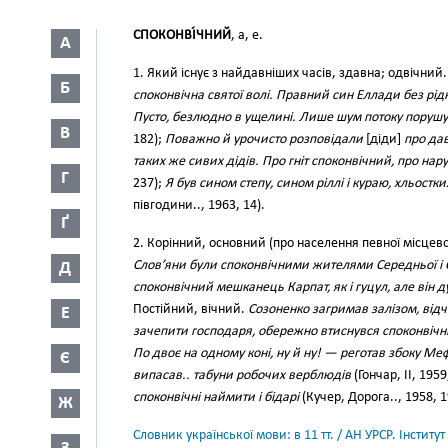
СПОКОНВІ́ЧНИЙ
, а, е.
А
1. Який існує з найдавніших часів, здавна; одвічний.
Б
споконвічна святої волі. Правний син Еллади без рідн
Пусто, безлюдно в ущелині. Лише шум потоку порушує
В
182);
Поважно й урочисто розповідали
[діди]
про дав
таких же сивих дідів. Про гніт споконвічний, про на
Г
237);
Я був сином степу, сином ріллі і кураю, хльостких
півгодини.., 1963, 14).
Ґ
2. Корінний, основний (про населення певної місцев
Слов’яни були споконвічними жителями Середньої і 
Д
споконвічний мешканець Карпат, як і гуцул, але він д
Постійний, вічний.
Созоненко загримав залізом, відчи
Е
зачепити господаря, обережно втиснувся споконвіч
По двоє на одному коні, ну й ну! — реготав збоку Ме
Є
випасав.. табуни робочих верблюдів
(Гончар, II, 1959
споконвічні наймити і бідарі
(Кучер, Дорога.., 1958, 1
Ж
Словник української мови: в 11 тт. / АН УРСР. Інститут