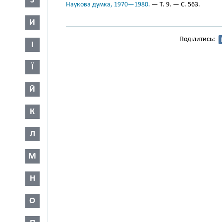
З
Наукова думка, 1970—1980.
— Т. 9. — С. 563.
И
Поділитись:
І
Ї
Й
К
Л
М
Н
О