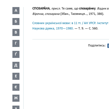
СПОЗАРА́НА
,
присл.
Те саме, що
спозара́нку
.
Вадик в
А
Вірочка, спозарана
(Збан., Таємниця.., 1971, 386).
Б
Словник української мови: в 11 тт. / АН УРСР. Інститут
Наукова думка, 1970—1980.
— Т. 9. — С. 560.
В
Г
Поділитись:
Ґ
Д
Е
Є
Ж