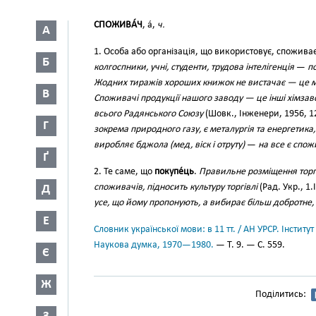
СПОЖИВА́Ч
, а́,
ч.
А
1. Особа або організація, що використовує, споживає
Б
колгоспники, учні, студенти, трудова інтелігенція
—
п
Жодних тиражів хороших книжок не вистачає — це 
В
Споживачі продукції нашого заводу — це інші хімзав
всього Радянського Союзу
(Шовк., Інженери, 1956, 1
Г
зокрема природного газу, є металургія та енергетика,
виробляє бджола (мед, віск і отруту)
—
на все є спо
Ґ
2. Те саме, що
покупе́ць
.
Правильне розміщення торг
споживачів, підносить культуру торгівлі
(Рад. Укр., 1.
Д
усе, що йому пропонують, а вибирає більш добротне,
Е
Словник української мови: в 11 тт. / АН УРСР. Інститут
Наукова думка, 1970—1980.
— Т. 9. — С. 559.
Є
Ж
Поділитись: