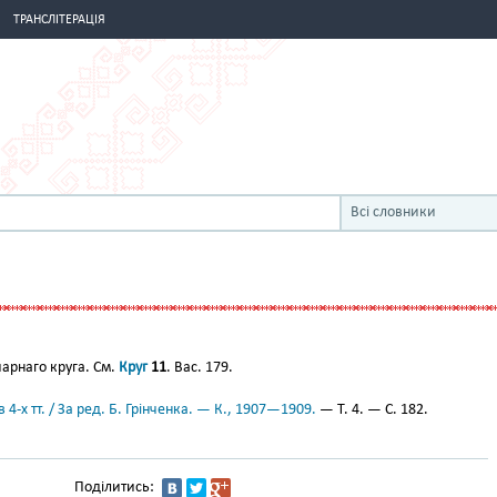
ТРАНСЛІТЕРАЦІЯ
Всі словники
арнаго круга. См.
Круг
11
. Вас. 179.
 4-х тт. / За ред. Б. Грінченка. — К., 1907—1909.
— Т. 4. — С. 182.
Поділитись: