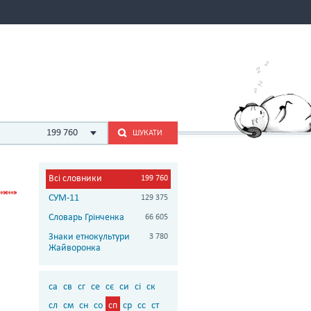
199 760
ШУКАТИ
Всі словники
199 760
СУМ-11
129 375
Словарь Грінченка
66 605
Знаки етнокультури
3 780
Жайворонка
са
св
сг
се
сє
си
сі
ск
сл
см
сн
со
сп
ср
сс
ст