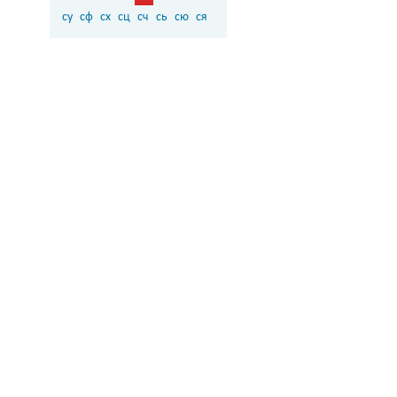
су
сф
сх
сц
сч
сь
сю
ся