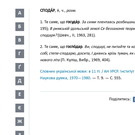
СПОДА́Р
, я́,
ч., розм.
А
1. Те саме, що
госуда́р
.
За сими плентавсь розбишака
Б
195);
В римській ідольській землі Се беззаконіє твор
сподаря?
(Шевч., II, 1963, 281).
В
2. Те саме, що
госпо́дар
.
Ви, сподарі, не питайте та к
Г
собі, степе-сподарю, досита, І дивись крізь туман, 
нового літа
(П. Куліш, Вибр., 1969, 404).
Ґ
Словник української мови: в 11 тт. / АН УРСР. Інститут
Наукова думка, 1970—1980.
— Т. 9. — С. 555.
Д
Е
Поділитись:
Є
Ж