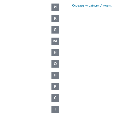
Словарь української мови: в
Й
К
Л
М
Н
О
П
Р
С
Т