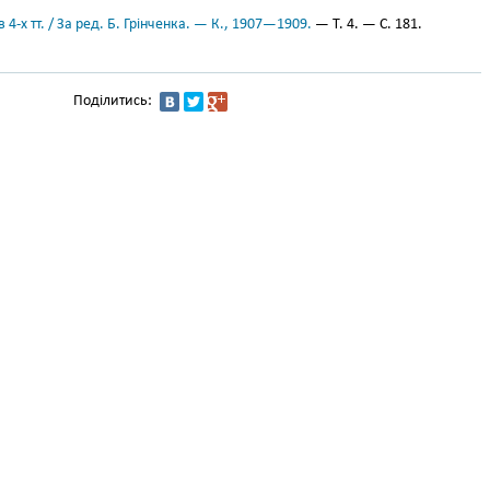
 4-х тт. / За ред. Б. Грінченка. — К., 1907—1909.
— Т. 4. — С. 181.
Поділитись: