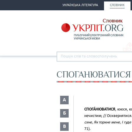
УКРАЇНСЬКА ЛІТЕРАТУРА
СЛОВНИК
СПОГАНЮВАТИСЯ
А
СПОГА́НЮВАТИСЯ
, ююся, 
Б
нечистим; // Осквернятися
схне, Як торкне мене, І гуд
В
71).