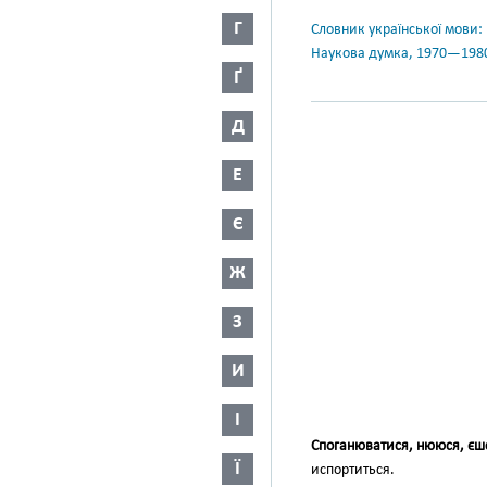
Г
Словник української мови: в 
Наукова думка, 1970—198
Ґ
Д
Е
Є
Ж
З
И
І
Споганюватися, нююся, єш
Ї
испортиться.