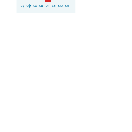
су
сф
сх
сц
сч
сь
сю
ся