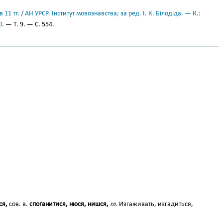
11 тт. / АН УРСР. Інститут мовознавства; за ред. І. К. Білодіда. — К.:
0.
— Т. 9. — С. 554.
ся,
сов. в.
споганитися, нюся, нишся,
гл.
Изгаживать, изгадиться,