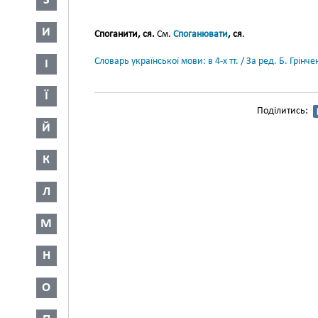
З
И
Споганити, ся.
См.
Споганювати
, ся
.
Словарь української мови: в 4-х тт. / За ред. Б. Грін
І
Ї
Поділитись:
Й
К
Л
М
Н
О