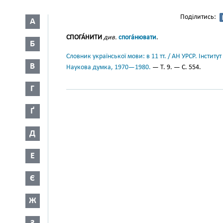
Поділитись:
А
СПОГА́НИТИ
див.
спога́нювати
.
Б
Словник української мови: в 11 тт. / АН УРСР. Інститут
В
Наукова думка, 1970—1980.
— Т. 9. — С. 554.
Г
Ґ
Д
Е
Є
Ж