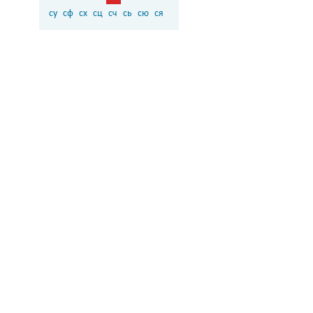
су
сф
сх
сц
сч
сь
сю
ся