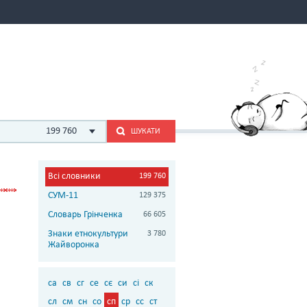
199 760
ШУКАТИ
Всі словники
199 760
СУМ-11
129 375
Словарь Грінченка
66 605
Знаки етнокультури
3 780
Жайворонка
са
св
сг
се
сє
си
сі
ск
сл
см
сн
со
сп
ср
сс
ст