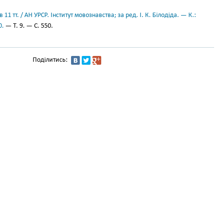
11 тт. / АН УРСР. Інститут мовознавства; за ред. І. К. Білодіда. — К.:
0.
— Т. 9. — С. 550.
Поділитись: