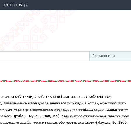
ТРАНСЛІТЕРАЦІЯ
Всі словники
а знач.
спові́льнити, спові́льнювати
і стан за знач.
спові́льнитися,
 забалакались кочегари і зменшився тиск пари в котлах, можливо, щось
але саме через це сповільнення ходу торпеда пройшла перед самим носом
ши його
(Трубл., Шхуна.., 1940, 159).
Стан різкого сповільнення, пригнічення
о називати анабіотичним станом, або просто анабіозом
(Наука.., 10, 1956,