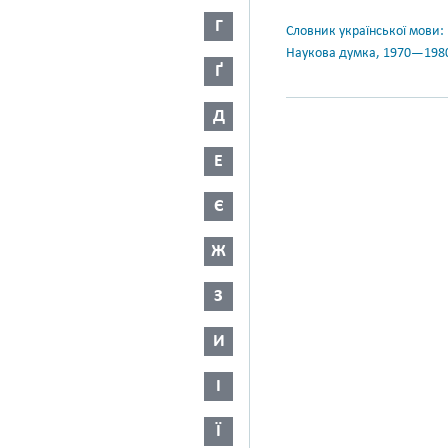
Г
Словник української мови: в 
Наукова думка, 1970—198
Ґ
Д
Е
Є
Ж
З
И
І
Ї