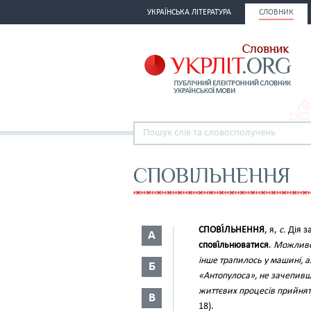
УКРАЇНСЬКА ЛІТЕРАТУРА
СЛОВНИК
СПОВІЛЬНЕННЯ
СПОВІ́ЛЬНЕННЯ
, я,
с.
Дія з
А
спові́льнюватися
.
Можливо,
інше трапилось у машині, 
Б
«Антопулоса», не зачепив
життєвих процесів прийнят
В
18).