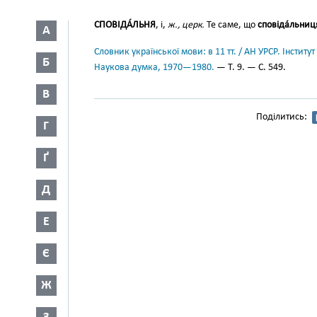
СПОВІДА́ЛЬНЯ
, і,
ж., церк.
Те саме, що
сповіда́льниц
А
Словник української мови: в 11 тт. / АН УРСР. Інститут
Б
Наукова думка, 1970—1980.
— Т. 9. — С. 549.
В
Поділитись:
Г
Ґ
Д
Е
Є
Ж