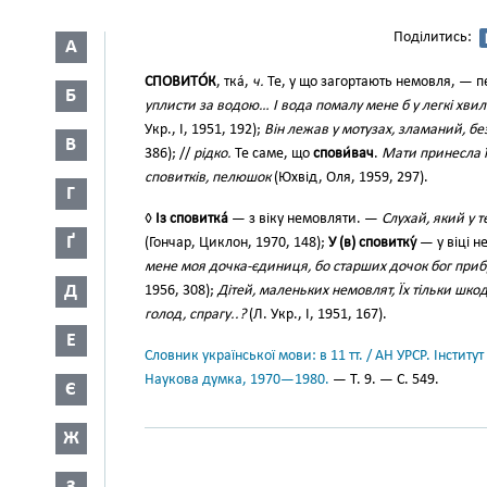
Поділитись:
А
СПОВИТО́К
, тка́,
ч.
Те, у що загортають немовля, — п
Б
уплисти за водою… І вода помалу мене б у легкі хвил
Укр., І, 1951, 192);
Він лежав у мотузах, зламаний, бе
В
386); //
рідко.
Те саме, що
спови́вач
.
Мати принесла ї
сповитків, пелюшок
(Юхвід, Оля, 1959, 297).
Г
◊
Із сповитка́
— з віку немовляти. —
Слухай, який у т
Ґ
(Гончар, Циклон, 1970, 148);
У (в) сповитку́
— у віці 
мене моя дочка-єдиниця, бо старших дочок бог прибр
Д
1956, 308);
Дітей, маленьких немовлят, Їх тільки шкод
голод, спрагу..?
(Л. Укр., І, 1951, 167).
Е
Словник української мови: в 11 тт. / АН УРСР. Інститут
Наукова думка, 1970—1980.
— Т. 9. — С. 549.
Є
Ж