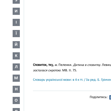
З
И
І
Ї
Й
К
Сповиток, тку,
м.
Пеленки.
Дитина в сповитку.
Левиц.
Л
зосталася сиротою.
МВ. ІІ. 75.
М
Словарь української мови: в 4-х тт. / За ред. Б. Грін
Н
Поділитись:
О