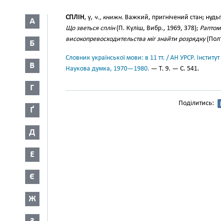
СПЛІН
, у,
ч., книжн.
Важкий, пригнічений стан; нудь
А
Що зветься сплін
(П. Куліш, Вибр., 1969, 378);
Раптом 
високопревосходительства міг знайти розрядку
(Полт
Б
Словник української мови: в 11 тт. / АН УРСР. Інститут
В
Наукова думка, 1970—1980.
— Т. 9. — С. 541.
Г
Поділитись:
Ґ
Д
Е
Є
Ж