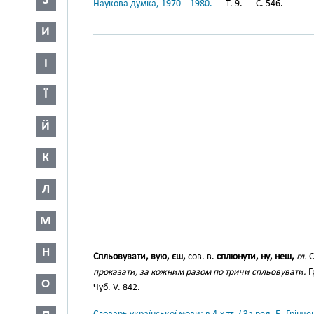
З
Наукова думка, 1970—1980.
— Т. 9. — С. 546.
И
І
Ї
Й
К
Л
М
Н
Спльовувати, вую, єш,
сов. в.
сплюнути, ну, неш,
гл.
С
проказати, за кожним разом по тричи спльовувати.
Г
О
Чуб. V. 842.