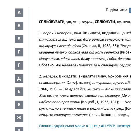
Поділитись:
А
СПЛЬО́ВУВАТИ
, ую, уєш,
недок.,
СПЛЮ́НУТИ
, ну, неш
Б
1.
перех. і неперех., чим.
Викидати, видаляти що-неб
В
отямлюється від того, що його раптом занурюють голо
відхаркує з легенів пісок
(Смолич, II, 1958, 55);
Тетер
Г
квашене яблуко, спльовував під ноги зернятка
(Рибак
сіпнув оком, жінка щось йому шепнула, і обоє безв
Ґ
Образно.
Аж налаяла Палажка та й сплюнула, сердит
2.
неперех.
Викидати, видаляти слину, мокротиння 
Д
немилосердно. Одну
[люльку]
викурював, другу наб
1966, 153); —
Не дряпайся, кицько,— відхиляє голов
Е
Яків випив чарку, крякнув, скривився, сплюнув
(Мирни
набігло повен рот слини
(Коцюб., І, 1955, 131); —
Чог
Є
руки, міцно вчепився ними в рядняні цупкі гузирі
(Гон
сердито сплюнула шинкарка
(Ільч., Козацьк. роду.., 
Ж
Словник української мови: в 11 тт. / АН УРСР. Інститут