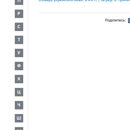
П
Словарь української мови: в 4-х тт. / За ред. Б. Грін
Р
Поділитись:
С
Т
У
Ф
Х
Ц
Ч
Ш