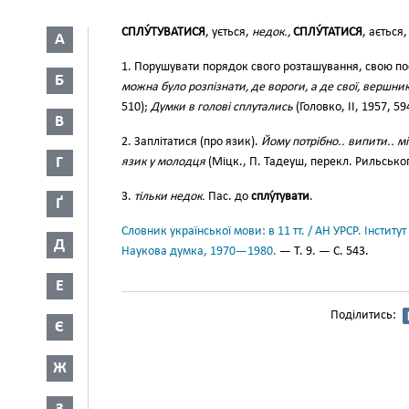
СПЛУ́ТУВАТИСЯ
, ується,
недок.,
СПЛУ́ТАТИСЯ
, ається
А
1. Порушувати порядок свого розташування, свою посл
Б
можна було розпізнати, де вороги, а де свої, вершни
510);
Думки в голові сплутались
(Головко, II, 1957, 59
В
2. Заплітатися (про язик).
Йому потрібно.. випити.. м
Г
язик у молодця
(Міцк., П. Тадеуш, перекл. Рильськог
3.
тільки недок.
Пас. до
сплу́тувати
.
Ґ
Словник української мови: в 11 тт. / АН УРСР. Інститут
Д
Наукова думка, 1970—1980.
— Т. 9. — С. 543.
Е
Поділитись:
Є
Ж