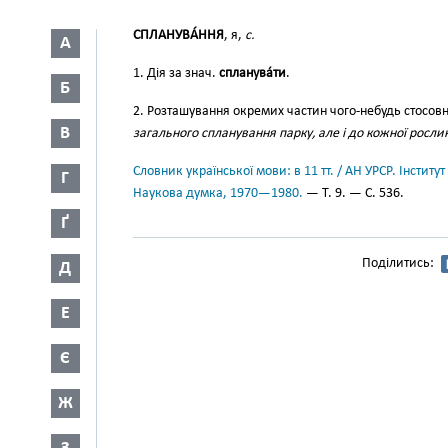
СПЛАНУВА́ННЯ
, я,
с.
А
1. Дія за знач.
спланува́ти
.
Б
2. Розташування окремих частин чого-небудь стосов
В
загального спланування парку, але і до кожної росл
Словник української мови: в 11 тт. / АН УРСР. Інститут
Г
Наукова думка, 1970—1980.
— Т. 9. — С. 536.
Ґ
Поділитись:
Д
Е
Є
Ж