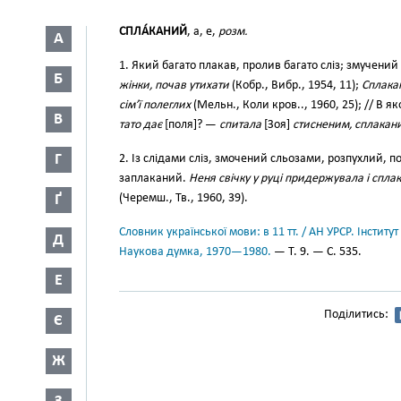
СПЛА́КАНИЙ
, а, е,
розм.
А
1. Який багато плакав, пролив багато сліз; змучений
Б
жінки, почав утихати
(Кобр., Вибр., 1954, 11);
Сплакан
сім’ї полеглих
(Мельн., Коли кров.., 1960, 25); // В 
В
тато дає
[поля]? —
спитала
[Зоя]
стисненим, сплакан
Г
2. Із слідами сліз, змочений сльозами, розпухлий, по
заплаканий.
Неня свічку у руці придержувала і спл
Ґ
(Черемш., Тв., 1960, 39).
Словник української мови: в 11 тт. / АН УРСР. Інститут
Д
Наукова думка, 1970—1980.
— Т. 9. — С. 535.
Е
Поділитись:
Є
Ж