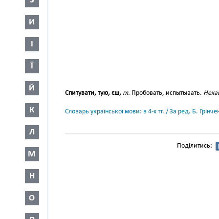
З
И
І
Ї
Й
Спитувати, тую, єш,
гл.
Пробовать, испытывать.
Неха
К
Словарь української мови: в 4-х тт. / За ред. Б. Грін
Л
Поділитись:
М
Н
О