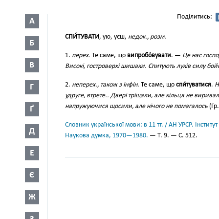
Поділитись:
А
СПИ́ТУВАТИ
, ую, уєш,
недок., розм.
Б
1.
перех.
Те саме, що
випробо́вувати
. —
Це нас госпо
В
Високі, гостроверхі шишаки. Спитують луків силу бой
2.
неперех., також з інфін.
Те саме, що
спи́туватися
.
Н
Г
удруге, втрете.. Двері тріщали, але кільця не вирива
напружуючися щосили, але нічого не помагалось
(Гр.
Ґ
Словник української мови: в 11 тт. / АН УРСР. Інститут
Д
Наукова думка, 1970—1980.
— Т. 9. — С. 512.
Е
Є
Ж