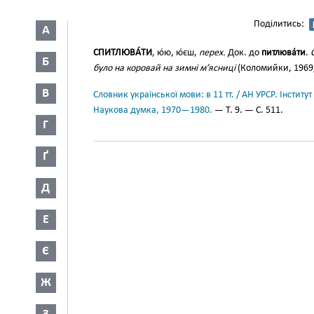
Поділитись:
А
СПИТЛЮВА́ТИ
, ю́ю, ю́єш,
перех.
Док. до
питлюва́ти
.
Б
було на коровай на зимні м’ясниці
(Коломийки, 1969,
В
Словник української мови: в 11 тт. / АН УРСР. Інститут
Наукова думка, 1970—1980.
— Т. 9. — С. 511.
Г
Ґ
Д
Е
Є
Ж