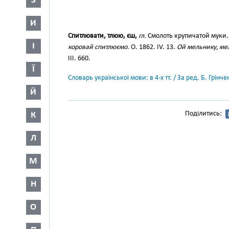
З
И
Спитлювати, тлюю, єш,
гл.
Смолоть крупичатой муки
І
коровай спитлюємо.
О. 1862. IV. 13.
Ой мельнику, ме
III. 660.
Ї
Словарь української мови: в 4-х тт. / За ред. Б. Грін
Й
Поділитись:
К
Л
М
Н
О