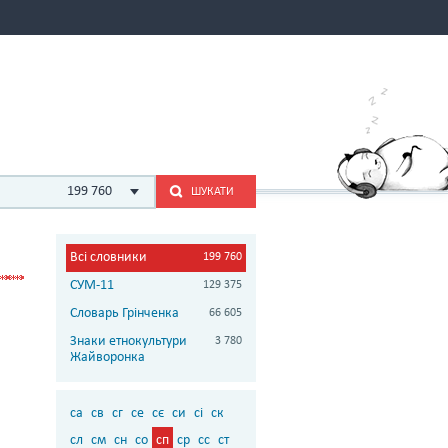
199 760
ШУКАТИ
Всі словники
199 760
СУМ-11
129 375
Словарь Грінченка
66 605
Знаки етнокультури
3 780
Жайворонка
са
св
сг
се
сє
си
сі
ск
сл
см
сн
со
сп
ср
сс
ст