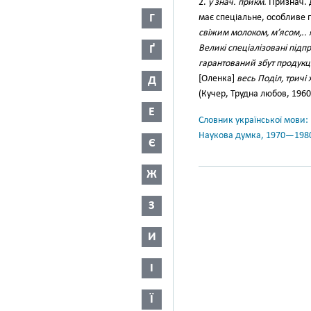
2.
у знач. прикм.
Признач. д
Г
має спеціальне, особливе
свіжим молоком, м’ясом,..
Ґ
Великі спеціалізовані підпр
гарантований збут продукці
[Оленка]
весь Поділ, тричі
Д
(Кучер, Трудна любов, 1960
Е
Словник української мови: в 
Наукова думка, 1970—198
Є
Ж
З
И
І
Ї