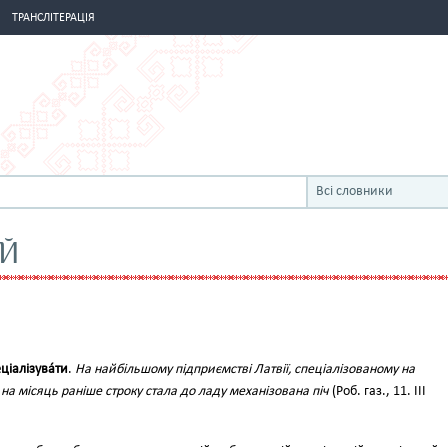
ТРАНСЛІТЕРАЦІЯ
Всі словники
ИЙ
ціалізува́ти
.
На найбільшому підприємстві Латвії, спеціалізованому на
 на місяць раніше строку стала до ладу механізована піч
(Роб. газ., 11. III