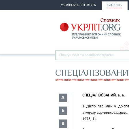
УКРАЇНСЬКА ЛІТЕРАТУРА
СЛОВНИК
СПЕЦІАЛІЗОВАН
СПЕЦІАЛІЗО́ВАНИЙ
, а, е.
А
1. Дієпр. пас. мин. ч. до
спе
Б
випуску сортового посуду,..
1975, 1).
В