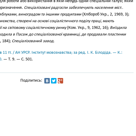
ля роботи або використання в якій-небудь одній спеціальній галузі; який
 призначення.
Спеціалізовані радгоспи забезпечують населення міст..
 яблуками, виноградом та іншими продуктами
(Хлібороб Укр., 2, 1969, 3);
иємства, створені на основі соціалістичного поділу праці, мають
ї на світовому соціалістичному ринку
(Ком. Укр., 9, 1962, 16);
Виїздила
 ходила в Пасаж до спеціалізованої крамниці, де продавали пластинки
, 184);
Спеціалізований завод.
11 тт. / АН УРСР. Інститут мовознавства; за ред. І. К. Білодіда. — К.:
0.
— Т. 9. — С. 501.
Поділитись: