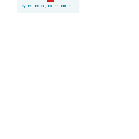
су
сф
сх
сц
сч
сь
сю
ся