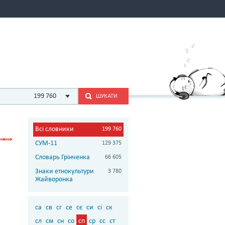
199 760
ШУКАТИ
Всі словники
199 760
СУМ-11
129 375
Словарь Грінченка
66 605
Знаки етнокультури
3 780
Жайворонка
са
св
сг
се
сє
си
сі
ск
сл
см
сн
со
сп
ср
сс
ст