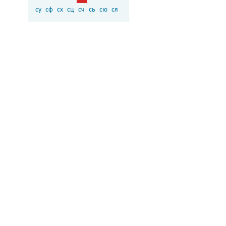
су
сф
сх
сц
сч
сь
сю
ся