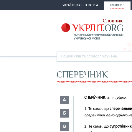
УКРАЇНСЬКА ЛІТЕРАТУРА
СЛОВНИК
СПЕРЕЧНИК
СПЕРЕ́ЧНИК
, а,
ч., рідко,
А
1. Те саме, що
спереча́льн
Б
сперечники одно одного не
В
2. Те саме, що
супроти́вник