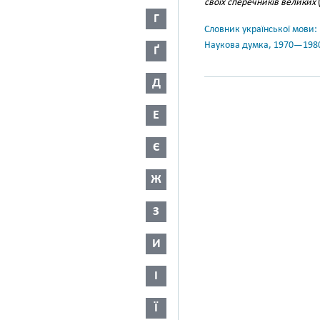
своїх сперечників великих
(
Г
Словник української мови: в 
Наукова думка, 1970—198
Ґ
Д
Е
Є
Ж
З
И
І
Ї