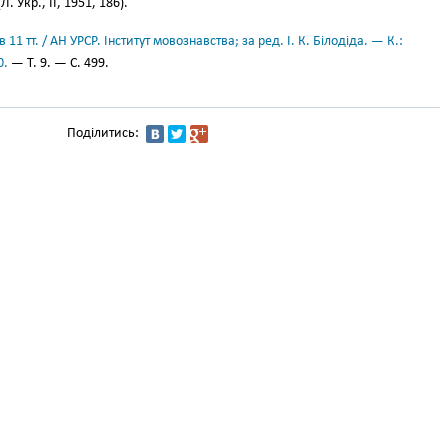
Л. Укр., II, 1951, 186).
11 тт. / АН УРСР. Інститут мовознавства; за ред. І. К. Білодіда. — К.:
0.
— Т. 9. — С. 499.
Поділитись: