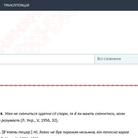
ТРАНСЛІТЕРАЦІЯ
Всі словники
ик
.
Ніяк не скінчаться одвічні сії спори, та й як мають скінчитись, коли
 розуміють
(Л. Укр., V, 1956, 32).
. [В’язень-лицар:]
Ні, Зевес не був тираном низьким, він почесно карав