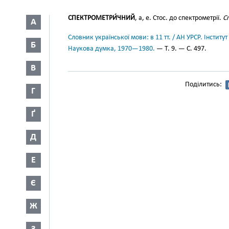
СПЕКТРОМЕТРИ́ЧНИЙ
, а, е. Стос. до спектрометрії.
С
А
Словник української мови: в 11 тт. / АН УРСР. Інститут
Б
Наукова думка, 1970—1980.
— Т. 9. — С. 497.
В
Поділитись:
Г
Ґ
Д
Е
Є
Ж