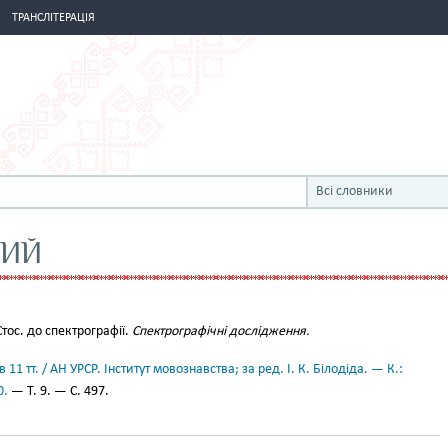
ТРАНСЛІТЕРАЦІЯ
Всі словники
НИЙ
 Стос. до спектрографії.
Спектрографічні дослідження.
11 тт. / АН УРСР. Інститут мовознавства; за ред. І. К. Білодіда. — К.:
0.
— Т. 9. — С. 497.