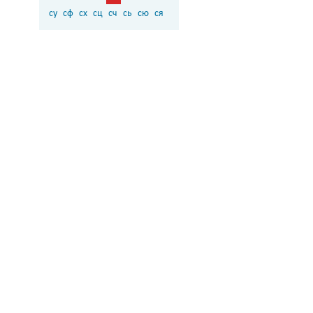
су
сф
сх
сц
сч
сь
сю
ся