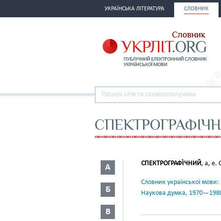
УКРАЇНСЬКА ЛІТЕРАТУРА
СЛОВНИК
СПЕКТРОГРАФІЧ
СПЕКТРОГРАФІ́ЧНИЙ
, а, е.
А
Словник української мови: в 
Б
Наукова думка, 1970—198
В