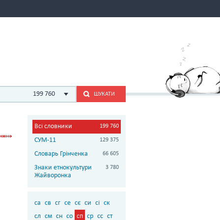
199 760
ШУКАТИ
Всі словники
199 760
СУМ-11
129 375
Словарь Грінченка
66 605
Знаки етнокультури
3 780
Жайворонка
са
св
сг
се
сє
си
сі
ск
сл
см
сн
со
сп
ср
сс
ст