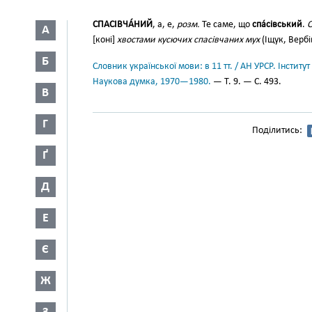
СПАСІВЧА́НИЙ
, а, е,
розм.
Те саме, що
спа́сівський
.
О
А
[коні]
хвостами кусючих спасівчаних мух
(Іщук, Вербі
Б
Словник української мови: в 11 тт. / АН УРСР. Інститут
Наукова думка, 1970—1980.
— Т. 9. — С. 493.
В
Г
Поділитись:
Ґ
Д
Е
Є
Ж