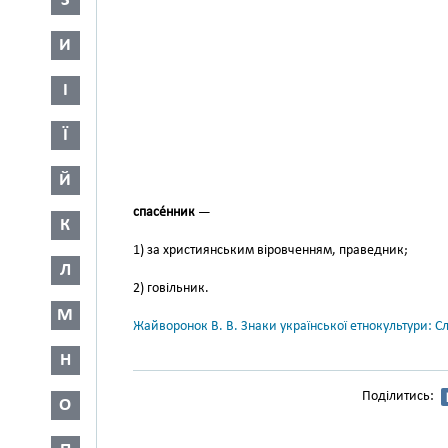
З
И
І
Ї
Й
спасе́нник
—
К
1) за християнським віровченням, праведник;
Л
2) говільник.
М
Жайворонок В. В. Знаки української етнокультури: С
Н
Поділитись:
О