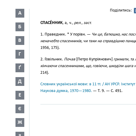
Поділитись:
А
СПАСЕ́ННИК
, а,
ч., рел., заст.
Б
1. Праведник. * У порівн. —
Чи це, батюшко, нас посл
В
неначебто спасенників, чи таки на справдішню пан
1956, 175).
Г
2. Говільник.
Почав
[Петро Купріянович]
гримати, та 
кінчаючи спасенниками, що, говіючи, шкоділи шага 
Ґ
214).
Д
Словник української мови: в 11 тт. / АН УРСР. Інститут
Наукова думка, 1970—1980.
— Т. 9. — С. 491.
Е
Є
Ж