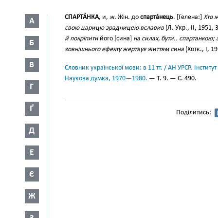
СПАРТА́НКА
, и,
ж.
Жін. до
спарта́нець
. [Гелена:]
Хто ж
А
свою царицю зрадницею вславив
(Л. Укр., II, 1951, 
й покріпити
його [сина]
на силах, бути.. спартанкою;
Б
зовнішнього ефекту жертвує життям сина
(Хотк., І, 1
В
Словник української мови: в 11 тт. / АН УРСР. Інститут
Наукова думка, 1970—1980.
— Т. 9. — С. 490.
Г
Ґ
Поділитись:
Д
Е
Є
Ж