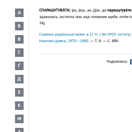
СПАРАШУТУВА́ТИ
, у́ю, у́єш,
ав.
Док. до
парашутува́ти
А
здавалось, застигла там, над головами юрби, потім
74).
Б
Словник української мови: в 11 тт. / АН УРСР. Інститут
В
Наукова думка, 1970—1980.
— Т. 9. — С. 489.
Г
Поділитись:
Ґ
Д
Е
Є
Ж