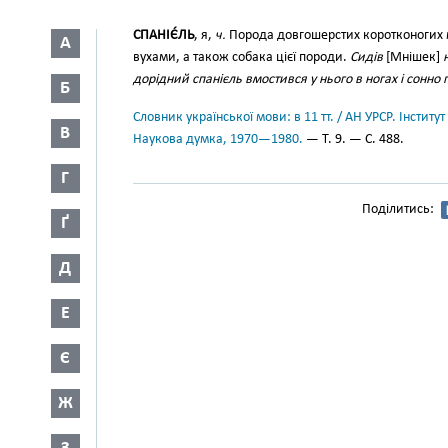
СПАНІЄ́ЛЬ
, я,
ч.
Порода довгошерстих коротконогих 
А
вухами, а також собака цієї породи.
Сидів
[Мнішек]
дорідний спанієль вмостився у нього в ногах і сонн
Б
Словник української мови: в 11 тт. / АН УРСР. Інститут
В
Наукова думка, 1970—1980.
— Т. 9. — С. 488.
Г
Поділитись:
Ґ
Д
Е
Є
Ж