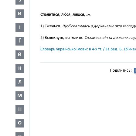
З
И
Спалитися, лю́ся, лишся,
гл.
1) Сжечься.
Щоб спалилась з деркачами отта гаспед
І
2) Вспыхнуть, вспылить.
Спаливсь він та до мене з к
Ї
Словарь української мови: в 4-х тт. / За ред. Б. Грін
Й
К
Поділитись:
Л
М
Н
О