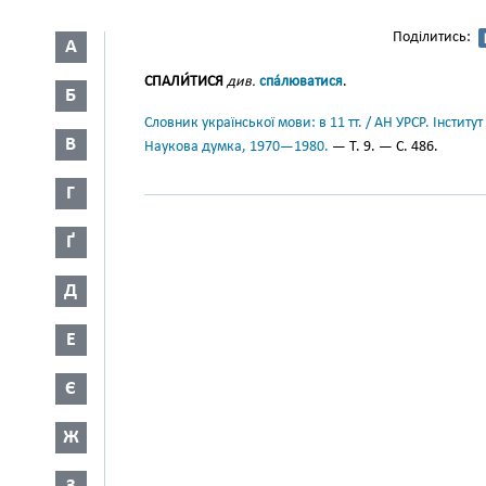
Поділитись:
А
СПАЛИ́ТИСЯ
див.
спа́люватися
.
Б
Словник української мови: в 11 тт. / АН УРСР. Інститут
В
Наукова думка, 1970—1980.
— Т. 9. — С. 486.
Г
Ґ
Д
Е
Є
Ж