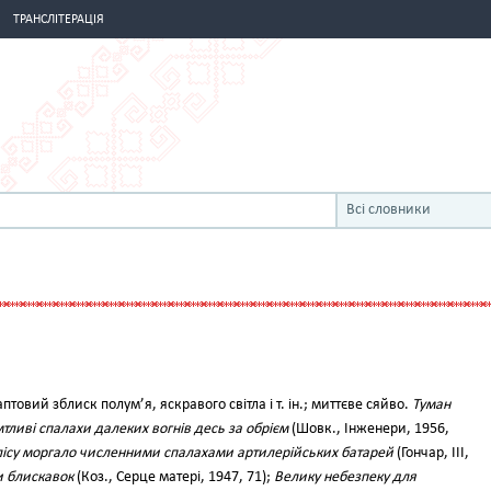
ТРАНСЛІТЕРАЦІЯ
Всі словники
аптовий зблиск полум’я, яскравого світла і т. ін.; миттєве сяйво.
Туман
мтливі спалахи далеких вогнів десь за обрієм
(Шовк., Інженери, 1956,
лісу моргало численними спалахами артилерійських батарей
(Гончар, III,
и блискавок
(Коз., Серце матері, 1947, 71);
Велику небезпеку для