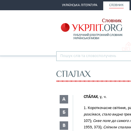
УКРАЇНСЬКА ЛІТЕРАТУРА
СЛОВНИК
СПАЛАХ
СПА́ЛАХ
, у,
ч.
А
1. Короткочасне світіння, р
Б
розсіявся, стало видно тре
107);
Сиве поле до самого 
В
1959, 373);
Сліпили спалах