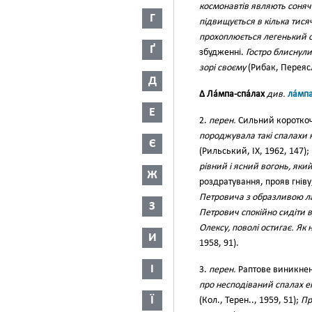
космонавтів являють сонячні
Г
підвищується в кілька тися
прохоплюється легенький с
Ґ
збудженні.
Гостро блиснули
зорі своєму
(Рибак, Переясл
Д
∆ Ла́мпа-спа́лах
див.
ла́мп
Е
2.
перен.
Сильний короткоча
породжувала такі спалахи н
Є
(Рильський, IX, 1962, 147)
рівний і ясний вогонь, яки
Ж
роздратування, прояв гнів
Петровича з образливою лай
З
Петрович спокійно сидіти 
Олексу, поволі остигає. Як 
И
1958, 91).
І
3.
перен.
Раптове виникнен
про несподіваний спалах е
Ї
(Кол., Терен.., 1959, 51);
Пр