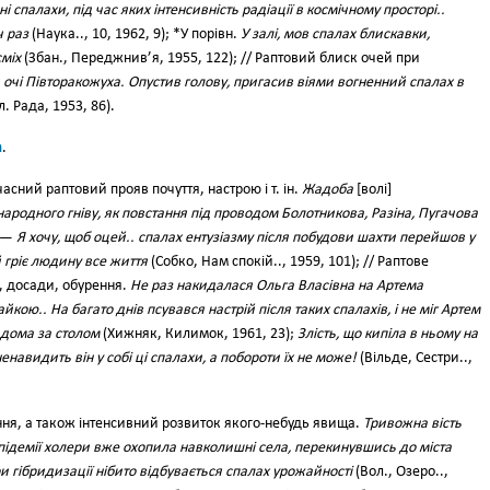
 спалахи, під час яких інтенсивність радіації в космічному просторі..
ч раз
(Наука.., 10, 1962, 9); *У порівн.
У залі, мов спалах блискавки,
міх
(Збан., Переджнив’я, 1955, 122); // Раптовий блиск очей при
 очі Півторакожуха. Опустив голову, пригасив віями вогненний спалах в
. Рада, 1953, 86).
а
.
сний раптовий прояв почуття, настрою і т. ін.
Жадоба
[волі]
ародного гніву, як повстання під проводом Болотникова, Разіна, Пугачова
; —
Я хочу, щоб оцей.. спалах ентузіазму після побудови шахти перейшов у
й гріє людину все життя
(Собко, Нам спокій.., 1959, 101); // Раптове
у, досади, обурення.
Не раз накидалася Ольга Власівна на Артема
кою.. На багато днів псувався настрій після таких спалахів, і не міг Артем
вдома за столом
(Хижняк, Килимок, 1961, 23);
Злість, що кипіла в ньому на
ненавидить він у собі ці спалахи, а побороти їх не може!
(Вільде, Сестри..,
ня, а також інтенсивний розвиток якого-небудь явища.
Тривожна вість
підемії холери вже охопила навколишні села, перекинувшись до міста
и гібридизації нібито відбувається спалах урожайності
(Вол., Озеро..,