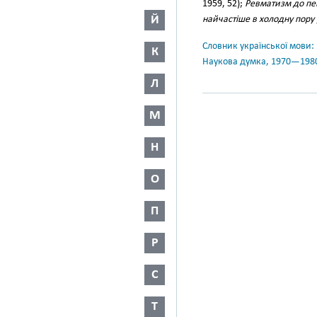
1959, 52);
Ревматизм до пев
Й
найчастіше в холодну пору
Словник української мови: в 
К
Наукова думка, 1970—198
Л
М
Н
О
П
Р
С
Т