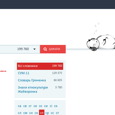
199 760
ШУКАТИ
Всі словники
199 760
СУМ-11
129 375
Словарь Грінченка
66 605
Знаки етнокультури
3 780
Жайворонка
са
св
сг
се
сє
си
сі
ск
сл
см
сн
со
сп
ср
сс
ст