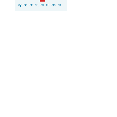
су
сф
сх
сц
сч
сь
сю
ся