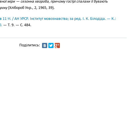
ної міри — сезонна хвороба, причому гострі спалахи її бувають
 року
(Хлібороб Укр., 2, 1965, 39).
11 тт. / АН УРСР. Інститут мовознавства; за ред. І. К. Білодіда. — К.:
0.
— Т. 9. — С. 484.
Поділитись: