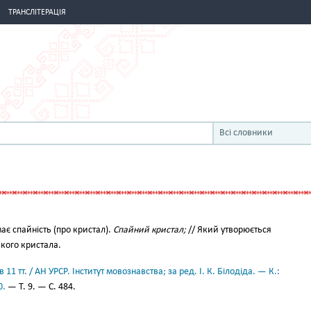
ТРАНСЛІТЕРАЦІЯ
Всі словники
є спайність (про кристал).
Спайний кристал;
// Який утворюється
кого кристала.
11 тт. / АН УРСР. Інститут мовознавства; за ред. І. К. Білодіда. — К.:
0.
— Т. 9. — С. 484.