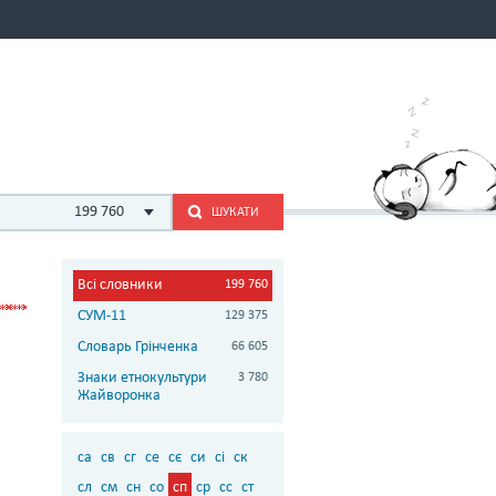
199 760
ШУКАТИ
Всі словники
199 760
СУМ-11
129 375
Словарь Грінченка
66 605
Знаки етнокультури
3 780
Жайворонка
са
св
сг
се
сє
си
сі
ск
сл
см
сн
со
сп
ср
сс
ст