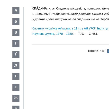
СПА́ДИНА
, и,
ж.
Спадиста місцевість, поверхня.
Крив
А
І, 1955, 392);
Набравшись води дощової, Буйно з узбо
у долинах реве бистриною, по спадинах скаче
(Зеров,
Б
Словник української мови: в 11 тт. / АН УРСР. Інститут
В
Наукова думка, 1970—1980.
— Т. 9. — С. 481.
Г
Поділитись:
Ґ
Д
Е
Є
Ж