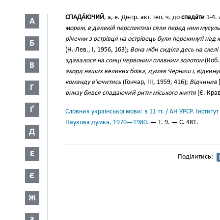
СПАДА́ЮЧИЙ
, а, е. Дієпр. акт. теп. ч. до
спада́ти
1-4.
А
морем, в далекій перспективі сяли перед ним мусульм
річечки з острівця на острівець були перекинуті на
Б
(Н.-Лев., І, 1956, 163);
Вона ніби сиділа десь на скел
здавалося на сонці червоним плавним золотом
(Коб.,
В
акорд наших великих боїв», думав Черниш і, відкину
команду в’ючитись
(Гончар, III, 1959, 416);
Відчинив
Г
внизу бився спадаючий ритм міського життя
(Є. Крав
Ґ
Словник української мови: в 11 тт. / АН УРСР. Інститут
Наукова думка, 1970—1980.
— Т. 9. — С. 481.
Д
Е
Поділитись:
Є
Ж