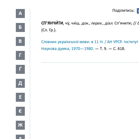
Поділитись:
А
СП’ЯНЧИ́ТИ
, чу́, чи́ш,
док., перех., діал.
Сп’янити; //
б
Б
(Сл. Гр.).
В
Словник української мови: в 11 тт. / АН УРСР. Інститут
Наукова думка, 1970—1980.
— Т. 9. — С. 618.
Г
Ґ
Д
Е
Є
Ж