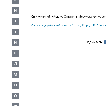
З
И
Сп’янчити, чу́, чи́ш,
гл.
Опьянить.
Як випив три чарки,
І
Словарь української мови: в 4-х тт. / За ред. Б. Грін
Ї
Й
Поділитись:
К
Л
М
Н
О