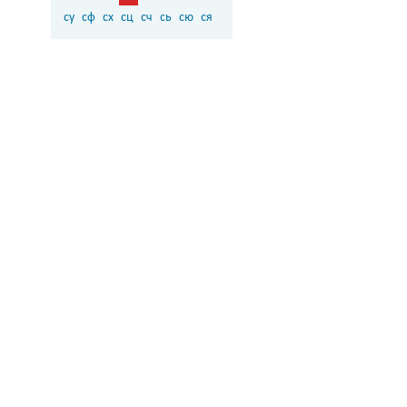
су
сф
сх
сц
сч
сь
сю
ся