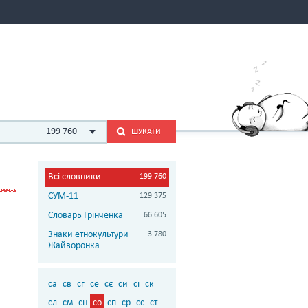
199 760
ШУКАТИ
Всі словники
199 760
СУМ-11
129 375
Словарь Грінченка
66 605
Знаки етнокультури
3 780
Жайворонка
са
св
сг
се
сє
си
сі
ск
сл
см
сн
со
сп
ср
сс
ст