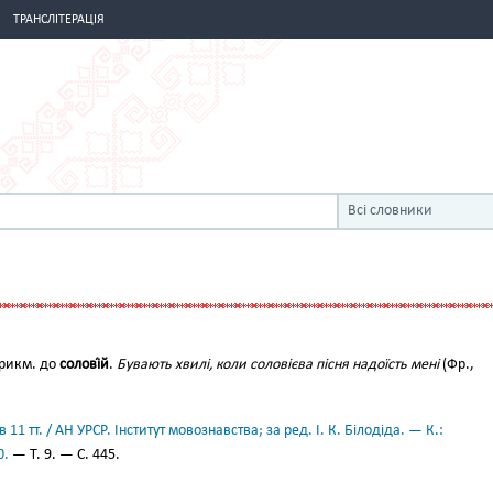
ТРАНСЛІТЕРАЦІЯ
Всі словники
рикм. до
солові́й
.
Бувають хвилі, коли соловієва пісня надоїсть мені
(Фр.,
11 тт. / АН УРСР. Інститут мовознавства; за ред. І. К. Білодіда. — К.:
0.
— Т. 9. — С. 445.