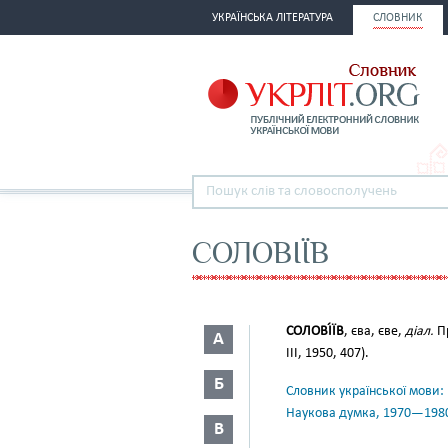
УКРАЇНСЬКА ЛІТЕРАТУРА
СЛОВНИК
СОЛОВІЇВ
СОЛОВІ́ЇВ
, єва, єве,
діал.
П
А
III, 1950, 407).
Б
Словник української мови: в 
Наукова думка, 1970—198
В