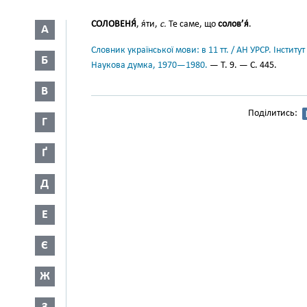
СОЛОВЕНЯ́
, я́ти,
с.
Те саме, що
солов’я́
.
А
Словник української мови: в 11 тт. / АН УРСР. Інститут
Б
Наукова думка, 1970—1980.
— Т. 9. — С. 445.
В
Поділитись:
Г
Ґ
Д
Е
Є
Ж