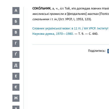
СОКО́ЛЬНИК
, а,
ч., іст.
Той, хто доглядав ловчих птахі
А
мисливські промисли в
[феодальних]
маєтках
[Поліс
сокольники і т. ін.)
(Іст. УРСР, І, 1953, 123).
Б
Словник української мови: в 11 тт. / АН УРСР. Інститут
В
Наукова думка, 1970—1980.
— Т. 9. — С. 440.
Г
Поділитись:
Ґ
Д
Е
Є
Ж