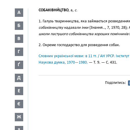
СОБАКІВНИ́ЦТВО
, а,
с.
А
1. Галузь тваринництва, яка займається розведенням
Б
собаківництву надавали інки
(Знання.., 7, 1970, 28);
школи пастушого собаківництва хороших помічників
В
2. Окреме господарство для розведення собак.
Г
Словник української мови: в 11 тт. / АН УРСР. Інститут
Наукова думка, 1970—1980.
— Т. 9. — С. 431.
Ґ
Д
Поділитись:
Е
Є
Ж