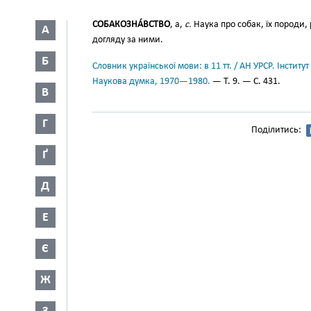
СОБАКОЗНА́ВСТВО
, а,
с.
Наука про собак, їх породи,
А
догляду за ними.
Б
Словник української мови: в 11 тт. / АН УРСР. Інститут
Наукова думка, 1970—1980.
— Т. 9. — С. 431.
В
Г
Поділитись:
Ґ
Д
Е
Є
Ж