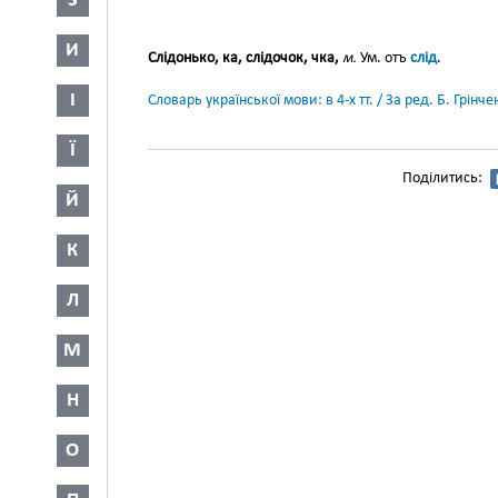
З
И
Слідонько, ка, слідочок, чка,
м.
Ум. отъ
слід
.
І
Словарь української мови: в 4-х тт. / За ред. Б. Грін
Ї
Поділитись:
Й
К
Л
М
Н
О