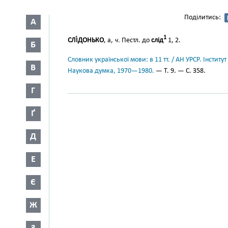
Поділитись:
А
1
СЛІ́ДОНЬКО
, а,
ч.
Пестл. до
слід
1, 2.
Б
Словник української мови: в 11 тт. / АН УРСР. Інститут
В
Наукова думка, 1970—1980.
— Т. 9. — С. 358.
Г
Ґ
Д
Е
Є
Ж