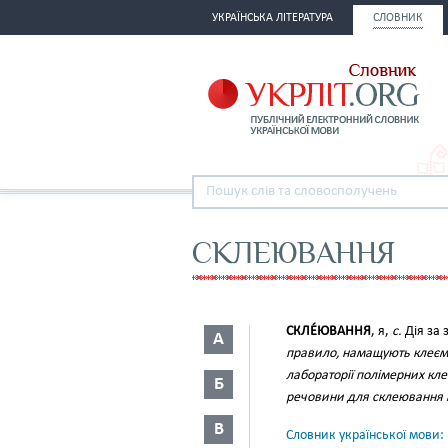
УКРАЇНСЬКА ЛІТЕРАТУРА
СЛОВНИК
СКЛЕЮВАННЯ
СКЛЕ́ЮВАННЯ
, я,
с.
Дія за 
А
правило, намащують клеєм 
лабораторії полімерних кле
Б
речовини для склеювання 
В
Словник української мови: в 