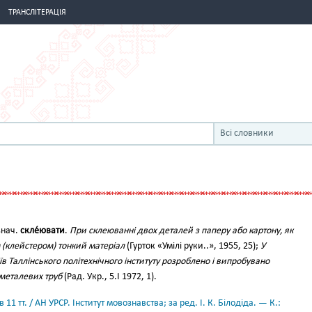
ТРАНСЛІТЕРАЦІЯ
Всі словники
знач.
скле́ювати
.
При склеюванні двох деталей з паперу або картону, як
(клейстером) тонкий матеріал
(Гурток «Умілі руки..», 1955, 25);
У
їв Таллінського політехнічного інституту розроблено і випробувано
металевих труб
(Рад. Укр., 5.I 1972, 1).
11 тт. / АН УРСР. Інститут мовознавства; за ред. І. К. Білодіда. — К.: