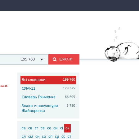
199 760
ШУКАТИ
Всі словники
199 760
СУМ-11
129 375
Словарь Грінченка
66 605
Знаки етнокультури
3 780
Жайворонка
са
св
сг
се
сє
си
сі
ск
сл
см
сн
со
сп
ср
сс
ст