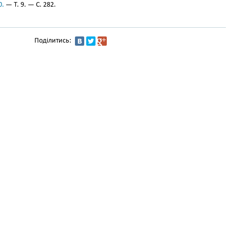
0.
— Т. 9. — С. 282.
Поділитись: