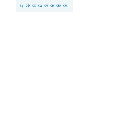
су
сф
сх
сц
сч
сь
сю
ся