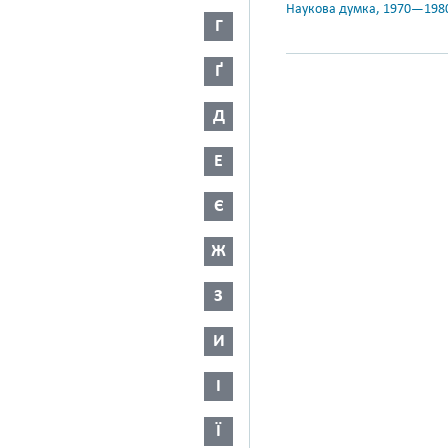
Наукова думка, 1970—198
Г
Ґ
Д
Е
Є
Ж
З
И
І
Ї