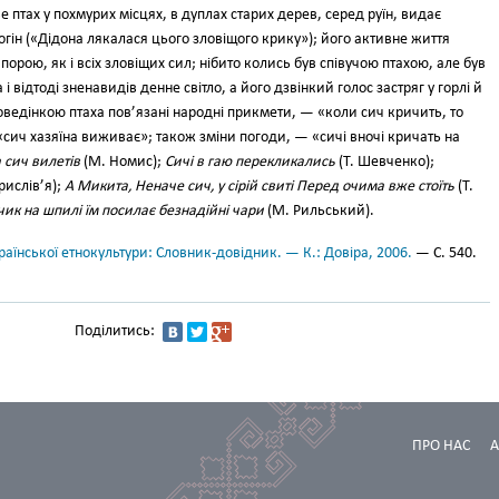
е птах у похмурих місцях, в дуплах старих дерев, серед руїн, видає
гін («Дідона лякалася цього зловіщого крику»); його активне життя
порою, як і всіх зловіщих сил; нібито колись був співучою птахою, але був
 і відтоді зненавидів денне світло, а його дзвінкий голос застряг у горлі й
поведінкою птаха пов’язані народні прикмети, — «коли сич кричить, то
«сич хазяїна виживає»; також зміни погоди, — «сичі вночі кричать на
а сич вилетів
(М. Номис);
Сичі в гаю перекликались
(Т. Шевченко);
рислів’я);
А Микита, Неначе сич, у сірій свиті Перед очима вже стоїть
(Т.
чик на шпилі їм посилає безнадійні чари
(М. Рильський).
аїнської етнокультури: Словник-довідник. — К.: Довіра, 2006.
— С. 540.
Поділитись:
ПРО НАС
А