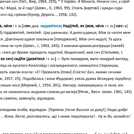
кричав сич
(Тют., Вир, 1964, 259); * У порівн.
А Микита, Неначе сич, у сірій
ь! Мара́, та й годі!
(Шевч., II, 1963, 99);
Стоять
[вартові]
і вряди-годи
ичі під стріхою
(Кучер, Дорога.., 1958, 132).
в, на́че
і т. ін.
) сич
див.
надува́тися
; Наду́тий, як (мов, на́че
і т. ін.
) сич:
а)
б) гордовитий, пихатий.
Цар цвенькає; А диво-цариця, Мов та чапля меж
ся. Довгенько вдвох похожали
[походжали],
Мов сичі надуті, Та щось
ека не чути
(Шевч., І, 1963, 245);
З кожним кроком розтрушує
[лакей]
 і вже до брами підходить надутий, бундючний, мов сич
(Стельмах, І,
 як сич) сиді́ти (диви́тися
і т. ін.
)
— бути похмурим, мати понурий вигляд.
ляд на вусатого Кологойду і зосередженого, замкнутого Сторожука,
авіть зовсім згасла: «Е! Провалять
[план]
Егоїсти! Бач, якими сичами
, 1957, 25);
Подобалась і вона Федорові; узяла думка безжурну парубочу
ісивши носа
(Мирний, І, 1954, 301);
Увечері, повернувшись із поля, він
, не озиваючись жодним словом до матері
(Речм., Весн. грози, 1961, 145)
и самітно, замкнуто, відлюдно.
елюдима особа; відлюдок. [Горпина
(тягне Василя за руку)
:]
Люде добрі
..
Вони, бачте, розгнівались, що з ними пошуткувала!.. Ну ж бо, засмійся!