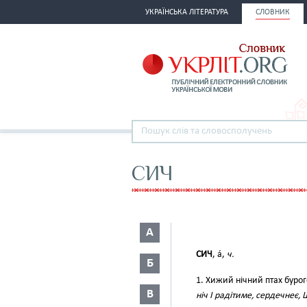
УКРАЇНСЬКА ЛІТЕРАТУРА
СЛОВНИК
СИЧ
А
СИЧ
, а́,
ч.
Б
1. Хижий нічний птах буро
В
ніч І радітиме, сердечнеє,