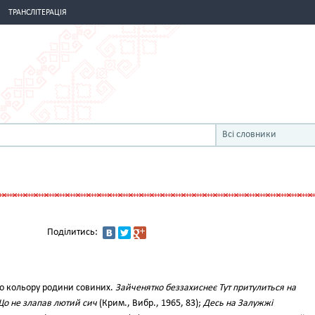
ТРАНСЛІТЕРАЦІЯ
Всі словники
Поділитись:
го кольору родини совиних.
Зайченятко беззахиснеє Тут притулиться на
 Що не злапав лютий сич
(Крим., Вибр., 1965, 83);
Десь на Залужжі