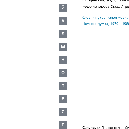
◊ Стари́й сич
,
жарт., лайл.
пошепки сказав Остап Андр
Й
Словник української мови: в 
К
Наукова думка, 1970—198
Л
М
Н
О
П
Р
С
Т
Сич, ча,
м.
Птица: сычь.
Си