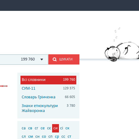
199 760
ШУКАТИ
Всі словники
199 760
СУМ-11
129 375
Словарь Грінченка
66 605
Знаки етнокультури
3 780
Жайворонка
са
св
сг
се
сє
си
сі
ск
сл
см
сн
со
сп
ср
сс
ст