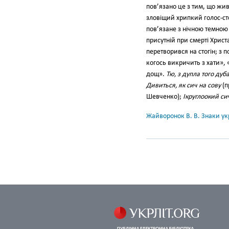
пов’язано це з тим, що жив
зловіщий хрипкий голос-сто
пов’язане з нічною темною 
присутній при смерті Христа
перетворився на стогін; з 
когось викричить з хати», 
дощ».
Тю, з дупла того дуб
Дивиться, як сич на сову
(п
Шевченко);
Ікруглоокий си
Жайворонок В. В. Знаки укр