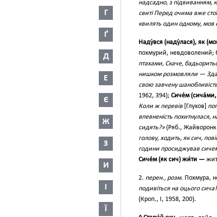
надсадно, з підвиванням, 
Г
свиті Перед очима вже стоїт
квилять один одному, мов с
Ґ
Наду́вся (наду́лася), як (мо
похмурий, невдоволений; 
Д
птахами, Скаче, бадьорить
нишком розмовляли — Здал
Е
свою завчену шанобливість
1962, 394);
Сиче́м (сича́ми,
Є
Коли ж перевів
[Глухов]
пог
впевненість похитнулася, н
Ж
сидять?»
(Ряб., Жайворонки
голову, ходить, як сич, пов
З
години просиджував сичем
Сиче́м (як сич) жи́ти —
жит
И
2.
перен., розм.
Похмура, н
І
подивіться на оцього сича!
(Кроп., І, 1958, 200).
Ї