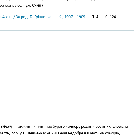
на сову.
посл.
ум.
Сичик
.
 4-х тт. / За ред. Б. Грінченка. — К., 1907—1909.
— Т. 4. — С. 124.
—
си́чик
)
— хижий нічний птах бурого кольору родини совиних; зловісна
мерть, пор. у Т. Шевченка: «Сичі вночі недобре віщують на коморі»;