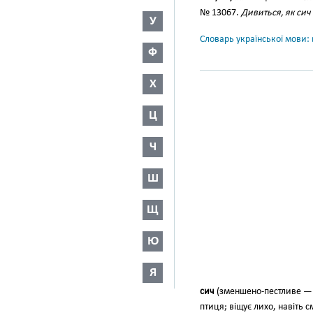
№ 13067.
Дивиться, як сич 
У
Словарь української мови: в
Ф
Х
Ц
Ч
Ш
Щ
Ю
Я
сич
(зменшено-пестливе 
птиця; віщує лихо, навіть с