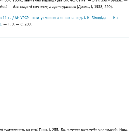
—
про старого, звичайно відлюдкуватого чоловіка. —
Б ач, який батько?—
ієві.
—
Все старий сич знає, а прикидається
(Довж., І, 1958, 220).
11 тт. / АН УРСР. Інститут мовознавства; за ред. І. К. Білодіда. — К.:
0.
— Т. 9. — С. 209.
чі кукувакають на хаті.
Грин. І. 255.
Тю, з дупла того дуба сич вилетів.
Ном.