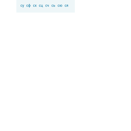
су
сф
сх
сц
сч
сь
сю
ся