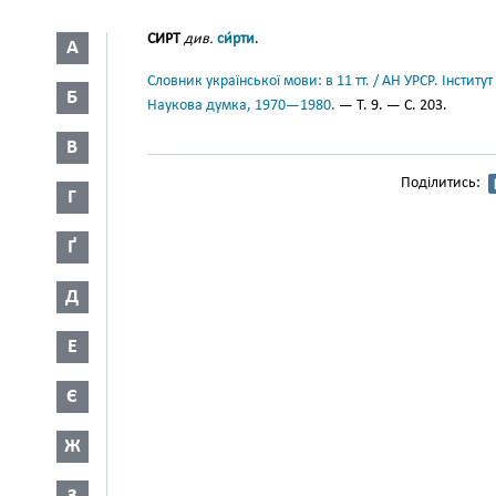
СИРТ
див.
си́рти
.
А
Словник української мови: в 11 тт. / АН УРСР. Інститут
Б
Наукова думка, 1970—1980.
— Т. 9. — С. 203.
В
Поділитись:
Г
Ґ
Д
Е
Є
Ж