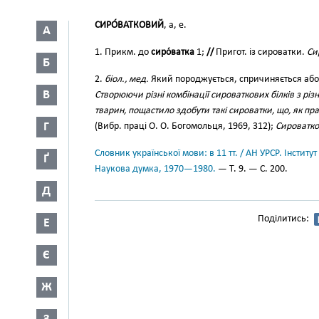
СИРО́ВАТКОВИЙ
, а, е.
А
1. Прикм. до
сиро́ватка
1;
//
Пригот. із сироватки.
Си
Б
2.
біол., мед.
Який породжується, спричиняється або 
В
Створюючи різні комбінації сироваткових білків з рі
тварин, пощастило здобути такі сироватки, що, як пр
Г
(Вибр. праці О. О. Богомольця, 1969, 312);
Сироватко
Словник української мови: в 11 тт. / АН УРСР. Інститут
Ґ
Наукова думка, 1970—1980.
— Т. 9. — С. 200.
Д
Поділитись:
Е
Є
Ж