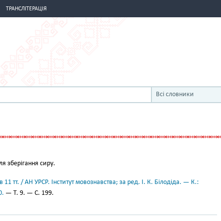
ТРАНСЛІТЕРАЦІЯ
Всі словники
я зберігання сиру.
11 тт. / АН УРСР. Інститут мовознавства; за ред. І. К. Білодіда. — К.:
0.
— Т. 9. — С. 199.