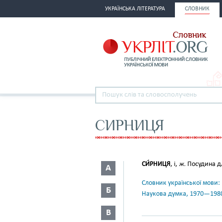
УКРАЇНСЬКА ЛІТЕРАТУРА
СЛОВНИК
СИРНИЦЯ
СИ́РНИЦЯ
, і,
ж.
Посудина дл
А
Словник української мови: в 
Б
Наукова думка, 1970—198
В