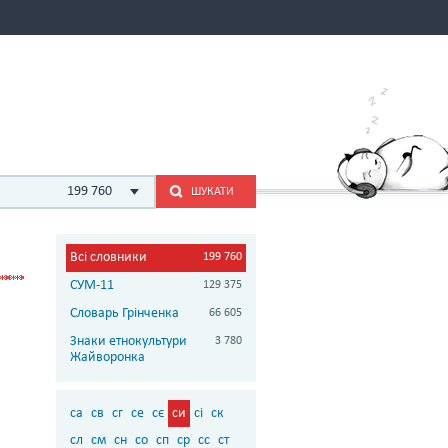
199 760
ШУКАТИ
Всі словники
199 760
СУМ-11
129 375
Словарь Грінченка
66 605
Знаки етнокультури
3 780
Жайворонка
са
св
сг
се
сє
си
сі
ск
сл
см
сн
со
сп
ср
сс
ст