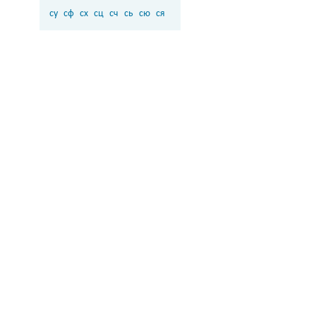
су
сф
сх
сц
сч
сь
сю
ся