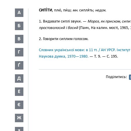
СИПІ́ТИ
, плю́, пи́ш;
мн.
сипля́ть;
недок.
А
1. Видавати сиплі звуки. —
Мороз, як приском, сипит
Б
простоволосий і босий
(Панч, На калин. мості, 1965, 
В
2. Говорити сиплим голосом.
Словник української мови: в 11 тт. / АН УРСР. Інститут
Г
Наукова думка, 1970—1980.
— Т. 9. — С. 195.
Ґ
Поділитись:
Д
Е
Є
Ж