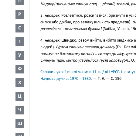
П
Надворі зненацька сипнув дощ — рівний, теплий, р
Р
3.
неперех.
Розлетітися, розсипатися, бризнути в ус
сипке або дрібне, про велику кількість предметів).
В
С
розлетілася.. велетенська булава!
(Забіла, У.. світ, 19
4.
неперех.
Швидко, разом вийти, вибігти звідкись аб
Т
людей).
Гуртом сипнули школярі до класу
(Гр., Без хл
ногами на багнистому вигоні і .. сипнув до лісу, урозт
У
сипнули туди, миттю утворилося густе коло
(Бурл., О.
Ф
Словник української мови: в 11 тт. / АН УРСР. Інститут
Наукова думка, 1970—1980.
— Т. 9. — С. 196.
Х
Ц
Ч
Ш