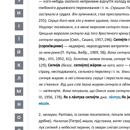
З
— кого-небудь охопило неприємне відчуття холоду ві
глибокого душевного переживання і т. ін.
Страшно Пе
И
застукало в грудях. Він зупинився, став прислухати
255);
Серце його мов хто у жмені здавив; поза спин
І
Недокус посміхався, а в мене морозом сипнуло поза
Грицька морозом сипнуло від того Христиного крику
(
Ї
сипнули мурашки
(Сміл., Сашко, 1957,196);
Сипну́ти 
(сорокі́вцями)
— надмірно, нерозсудливо витратити 
Й
за ним роєм
(П. Куліш, Вибр., 1969, 58);
Вона сипнула
(Фр., VIII, 1952, 61);
Золотом, немов піском, сипнув Чи
К
129);
Сипну́в
(безос.
сипну́ло) жа́ром
на кого, кого —
к
страху, несподіваного, сильного переляку і т. ін.
Улис
Л
сипнув жаром: в неї спинилось серце і перестало ки
не з’явився. Від цих слів Івана жаром сипнуло в обл
М
— натякнути.
Вона почувала, що Онися знов сипнула
III, 1956, 178);
Як з ла́нтуха сипну́ти
див.
ла́нтух
; Як (
мішо́к
.
Н
2.
неперех.
Раптово, із силою посипатися; почати ін
О
дрібне).
Налапав
[Петро]
мішок, підставив, витяг св
пух сипкий з небесної перини, Із хмари снігові сипн