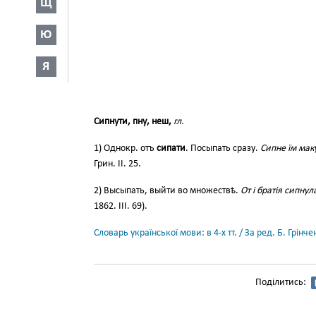
Щ
Ю
Я
Сипнути, пну, неш,
гл.
1) Однокр. отъ
сипати
. Посыпать сразу.
Сипне їм маку
Грин. II. 25.
2) Высыпать, выйти во множествѣ.
От і братія сипнул
1862. III. 69).
Словарь української мови: в 4-х тт. / За ред. Б. Грін
Поділитись: