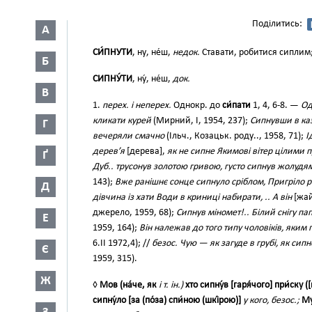
Поділитись:
А
СИ́ПНУТИ
, ну, не́ш,
недок.
Ставати, робитися сиплим;
Б
СИПНУ́ТИ
, ну́, не́ш,
док.
В
1.
перех. і неперех.
Однокр. до
си́пати
1, 4, 6-8. —
Од
кликати курей
(Мирний, І, 1954, 237);
Сипнувши в ка
Г
вечеряли смачно
(Ільч., Козацьк. роду.., 1958, 71);
І
дерев’я
[дерева],
як не сипне Якимові вітер цілими 
Ґ
Дуб.. трусонув золотою гривою, густо сипнув жолуд
143);
Вже ранішнє сонце сипнуло сріблом, Пригріло 
Д
дівчина із хати Води в криниці набирати, .. А він
[жа
джерело, 1959, 68);
Сипнув міномет!.. Білий снігу п
Е
1959, 164);
Він належав до того типу чоловіків, яким
6.II 1972,4); //
безос. Чую — як загуде в грубі, як сипн
Є
1959, 315).
Ж
◊
Мов (на́че, як
і т. ін.)
хто сипну́в [гаря́чого] при́ску (
сипну́ло [за (по́за) спи́ною (шкі́рою)]
у кого, безос.;
Му