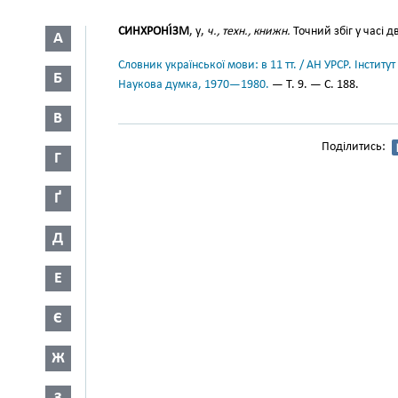
СИНХРОНІ́ЗМ
, у,
ч., техн., книжн.
Точний збіг у часі д
А
Словник української мови: в 11 тт. / АН УРСР. Інститут
Б
Наукова думка, 1970—1980.
— Т. 9. — С. 188.
В
Поділитись:
Г
Ґ
Д
Е
Є
Ж